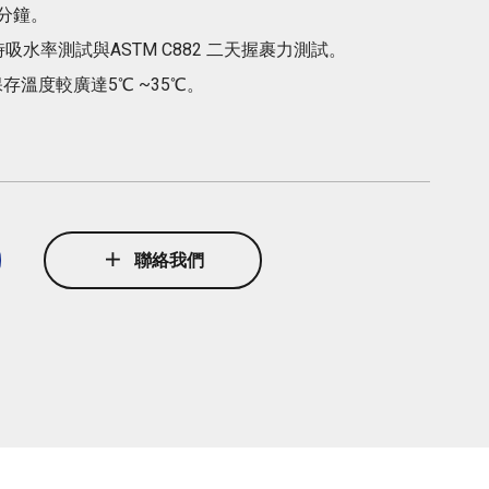
 分鐘。
 小時吸水率測試與ASTM C882 二天握裹力測試。
存溫度較廣達5℃ ~35℃。
聯絡我們