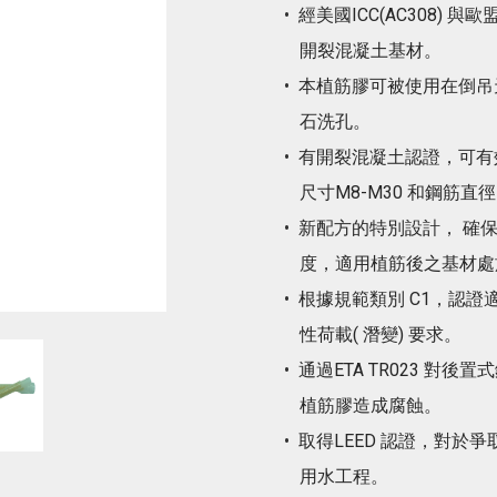
經美國ICC(AC308) 與
開裂混凝土基材。
本植筋膠可被使用在倒吊
石洗孔。
有開裂混凝土認證，可有
尺寸M8-M30 和鋼筋直徑
新配方的特別設計， 確保植筋膠
度，適用植筋後之基材處
根據規範類別 C1，認證適
性荷載( 潛變) 要求。
通過ETA TR023 
植筋膠造成腐蝕。
取得LEED 認證，對於爭
用水工程。