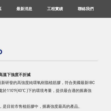
區
最新消息
工程實績
聯絡我們
o
高溫下強度不折減
WALT 最新研發的高強度純環氧樹脂植筋膠，符合美國最新IBC
於110℉(43℃ )下的環境考量，提供最合適的握裹強
，是目前市售植筋膠中，握裹強度最高的產品。