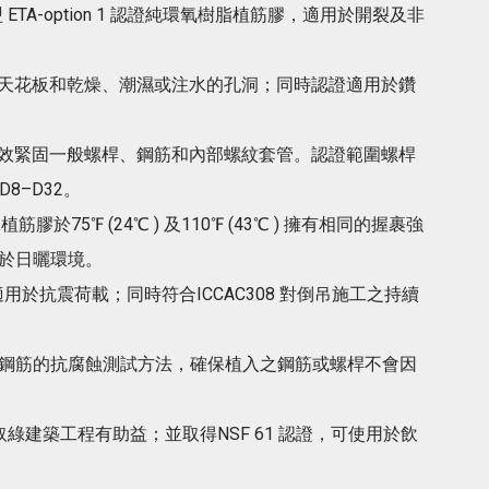
歐盟 ETA-option 1 認證純環氧樹脂植筋膠，適用於開裂及非
天花板和乾燥、潮濕或注水的孔洞；同時認證適用於鑽
效緊固一般螺桿、鋼筋和內部螺紋套管。認證範圍螺桿
D8–D32。
於75℉ (24℃ ) 及110℉ (43℃ ) 擁有相同的握裹強
於日曬環境。
用於抗震荷載；同時符合ICCAC308 對倒吊施工之持續
對後置式鋼筋的抗腐蝕測試方法，確保植入之鋼筋或螺桿不會因
取綠建築工程有助益；並取得NSF 61 認證，可使用於飲