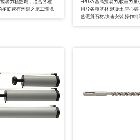
基高握裹力植筋劑，適合各種
EPOXY基高握裹力,載重力量
的植筋或有潮濕之施工環境
用於各種基材,混凝土,空心磚,
然硬質石材,快速安裝,操作簡