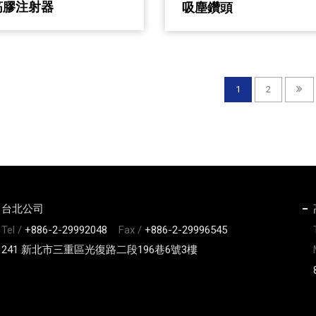
筋膠注射器
吸塵鑽頭
1
2
台北公司
Tel /
+886-2-29992048
Fax /
+886-2-29996545
241 新北市三重區光復路二段196巷6號3樓