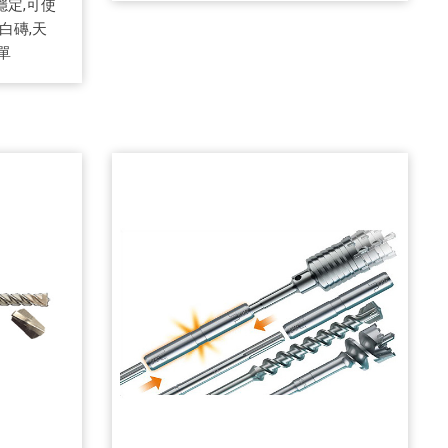
穩定,可使
白磚,天
單